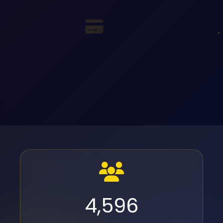
4,812