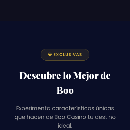
💎 EXCLUSIVAS
Descubre lo Mejor de
Boo
Experimenta características únicas
que hacen de Boo Casino tu destino
ideal.