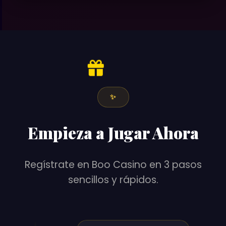
✨
Empieza a Jugar Ahora
Regístrate en Boo Casino en 3 pasos
sencillos y rápidos.