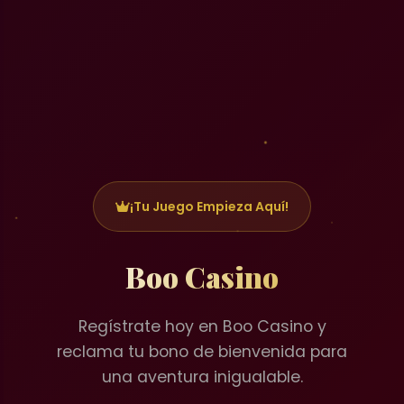
¡Tu Juego Empieza Aquí!
Boo Casino
Regístrate hoy en Boo Casino y
reclama tu bono de bienvenida para
una aventura inigualable.