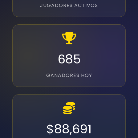
JUGADORES ACTIVOS
720
GANADORES HOY
$93,674