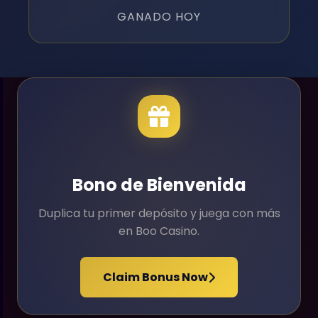
GANADO HOY
Bono de Bienvenida
Duplica tu primer depósito y juega con más
en Boo Casino.
Claim Bonus Now