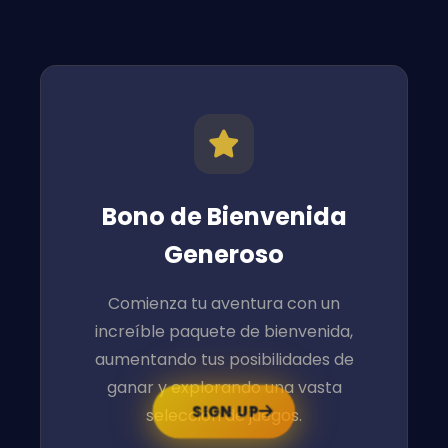
Bono de Bienvenida
Generoso
Comienza tu aventura con un
increíble paquete de bienvenida,
aumentando tus posibilidades de
ganar y explorando una vasta
SIGN UP
selección de juegos.