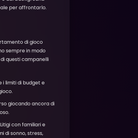
iale per affrontarlo.
rtamento di gioco
stano sempre in modo
di questi campanelli
i limiti di budget e
gioco.
rso giocando ancora di
oso.
Litigi con familiari e
i di sonno, stress,