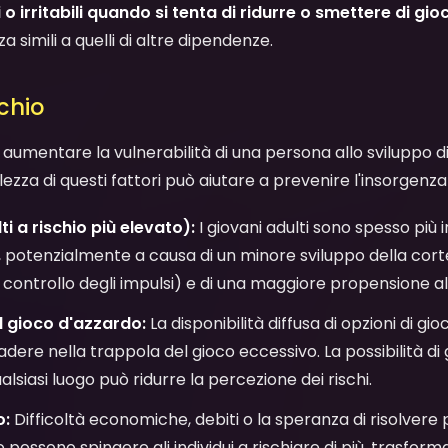
i o irritabili quando si tenta di ridurre o smettere di gio
a simili a quelli di altre dipendenze.
schio
o aumentare la vulnerabilità di una persona allo sviluppo 
ezza di questi fattori può aiutare a prevenire l'insorgenza
ti a rischio più elevato):
I giovani adulti sono spesso più i
, potenzialmente a causa di un minore sviluppo della cor
controllo degli impulsi) e di una maggiore propensione al 
l gioco d'azzardo:
La disponibilità diffusa di opzioni di gi
adere nella trappola del gioco eccessivo. La possibilità di 
siasi luogo può ridurre la percezione dei rischi.
o:
Difficoltà economiche, debiti o la speranza di risolver
o possono spingere gli individui a rischiare di più, trasform