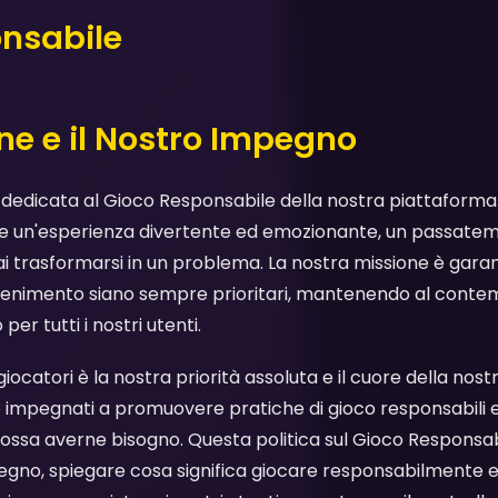
nsabile
one e il Nostro Impegno
 dedicata al Gioco Responsabile della nostra piattaforma.
e un'esperienza divertente ed emozionante, un passatemp
 trasformarsi in un problema. La nostra missione è garant
attenimento siano sempre prioritari, mantenendo al cont
per tutti i nostri utenti.
giocatori è la nostra priorità assoluta e il cuore della nostr
mpegnati a promuovere pratiche di gioco responsabili e
ossa averne bisogno. Questa politica sul Gioco Responsab
pegno, spiegare cosa significa giocare responsabilmente e