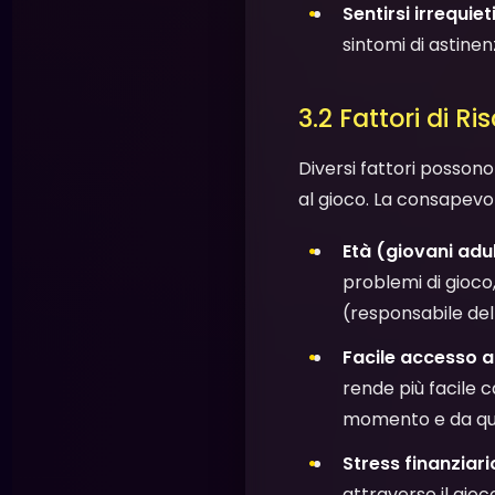
Sentirsi irrequiet
sintomi di astinenz
3.2 Fattori di Ri
Diversi fattori posson
al gioco. La consapevol
Età (giovani adul
problemi di gioco
(responsabile del 
Facile accesso a
rende più facile c
momento e da qual
Stress finanziari
attraverso il gioc