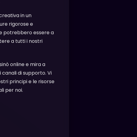
.
creativa in un
re rigorose e
he potrebbero essere a
re a tutti i nostri
asinò online e mira a
i canali di supporto. Vi
i principi e le risorse
i per noi.