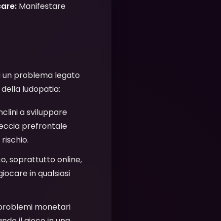
care:
Manifestare
di un problema legato
 della ludopatia:
nclini a sviluppare
teccia prefrontale
rischio.
oco, soprattutto online,
giocare in qualsiasi
e problemi monetari
ando il gioco in una