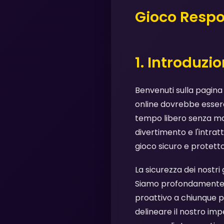
Gioco Respo
1. Introduzi
Benvenuti sulla pagina
online dovrebbe esser
tempo libero senza mai
divertimento e l'intr
gioco sicuro e protetto 
La sicurezza dei nostri 
Siamo profondamente i
proattivo a chiunque p
delineare il nostro im