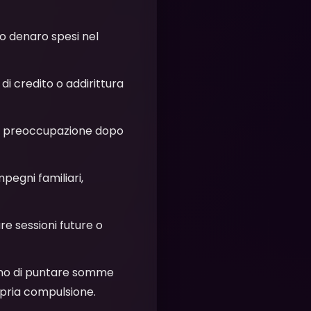
o denaro spesi nel
 di credito o addirittura
o preoccupazione dopo
mpegni familiari,
re sessioni future o
ogno di puntare somme
opria compulsione.