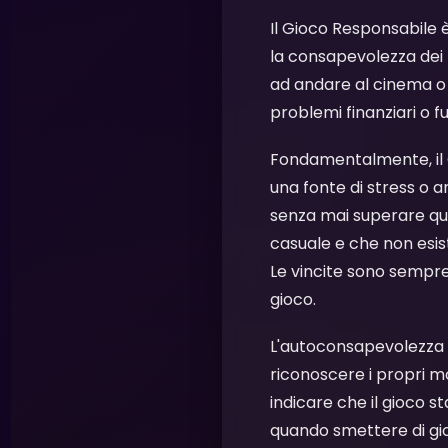
Il Gioco Responsabile 
la consapevolezza dei p
ad andare al cinema o
problemi finanziari o fug
Fondamentalmente, il G
una fonte di stress o an
senza mai superare qua
casuale e che non esis
Le vincite sono sempre 
gioco.
L'autoconsapevolezza è
riconoscere i propri m
indicare che il gioco 
quando smettere di gio