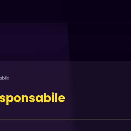
bile
esponsabile