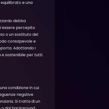
equilibrato e una
'azzardo debba
i essere percepito
o o un sostituto del
 modo consapevole e
mporta. Adottando i
e sostenibile per tutti.
una condizione in cui
seguenze negative
ziaria. Si tratta di un
o o dal background