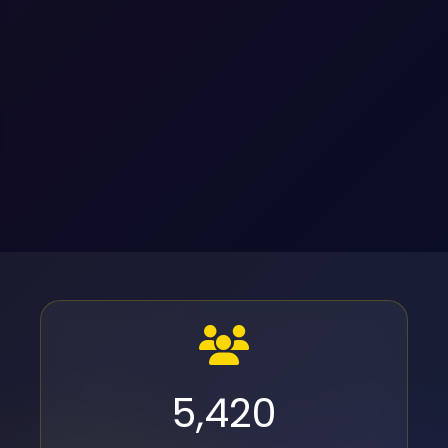
5,420