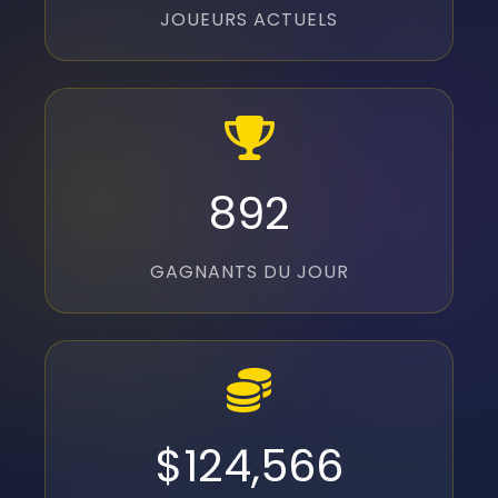
JOUEURS ACTUELS
892
GAGNANTS DU JOUR
$124,567