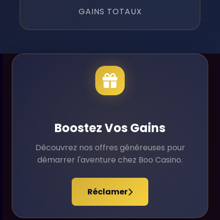
GAINS TOTAUX
Boostez Vos Gains
Découvrez nos offres généreuses pour
démarrer l'aventure chez Boo Casino.
Réclamer