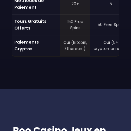
Méthodes de
20+
5
Paiement
Tours Gratuits
150 Free
50 Free Spins
Offerts
Spins
Paiements
Oui (Bitcoin,
Oui (5+
Cryptos
Ethereum)
cryptomonnaies)
Boo Casino Jeux en