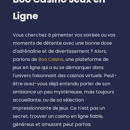
Ligne
Vous cherchez à pimenter vos soirées ou vos
moments de détente avec une bonne dose
d'adrénaline et de divertissement ? Alors,
parlons de
Boo Casino
, une plateforme de
jeux en ligne qui a su se démarquer dans
l'univers foisonnant des casinos virtuels. Peut-
être avez-vous déjà entendu parler de son
ambiance un peu mystérieuse, mais toujours
accueillante, ou de sa sélection
impressionnante de jeux. Ce n'est pas un
secret, trouver un casino en ligne fiable,
généreux et amusant peut parfois