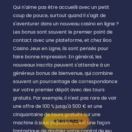
Qui n'aime pas être accueilli avec un petit
coup de pouce, surtout quand il s'agit de
s'aventurer dans un nouveau casino en ligne ?
Les bonus sont souvent le premier point de
contact avec une plateforme, et chez Boo
Casino Jeux en Ligne, ils sont pensés pour
faire bonne impression. En général, les
nouveaux inscrits peuvent s'attendre à un
généreux bonus de bienvenue, qui combine
souvent un pourcentage de correspondance
sur votre premier dépôt avec des tours
gratuits. Par exemple, il n'est pas rare de voir
une offre de 100 % jusqu'à 500 € et une
cinquantaine de tours gratuits sur une
S'INSCRIRE
machine à sous populaire. C'est une façon
fantastique de doubler votre capital de jeu