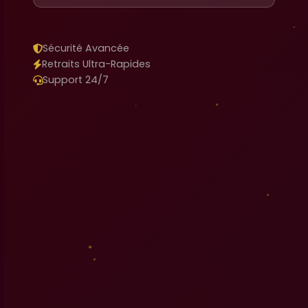
Sécurité Avancée
Retraits Ultra-Rapides
Support 24/7