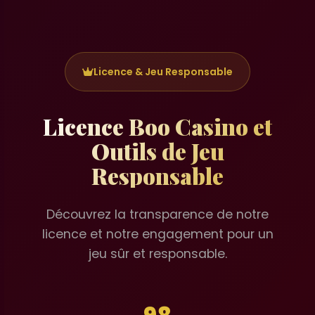
Licence & Jeu Responsable
Licence Boo Casino et
Outils de Jeu
Responsable
Découvrez la transparence de notre
licence et notre engagement pour un
jeu sûr et responsable.