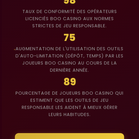
98
TAUX DE CONFORMITÉ DES OPÉRATEURS
LICENCIÉS BOO CASINO AUX NORMES
STRICTES DE JEU RESPONSABLE.
75
AUGMENTATION DE L'UTILISATION DES OUTILS
D'AUTO-LIMITATION (DÉPÔT, TEMPS) PAR LES
JOUEURS BOO CASINO AU COURS DE LA
DERNIÈRE ANNÉE.
89
POURCENTAGE DE JOUEURS BOO CASINO QUI
ESTIMENT QUE LES OUTILS DE JEU
RESPONSABLE LES AIDENT À MIEUX GÉRER
LEURS HABITUDES.