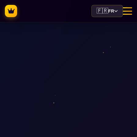
🇫🇷
FR