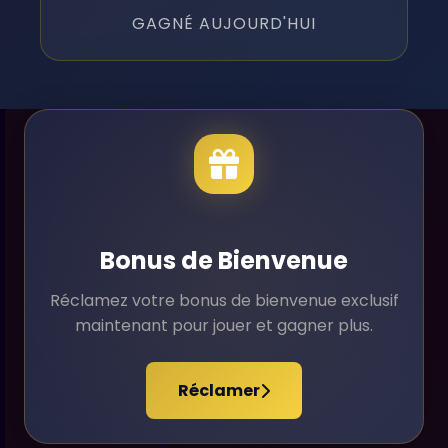
GAGNÉ AUJOURD'HUI
Bonus de Bienvenue
Réclamez votre bonus de bienvenue exclusif
maintenant pour jouer et gagner plus.
Réclamer