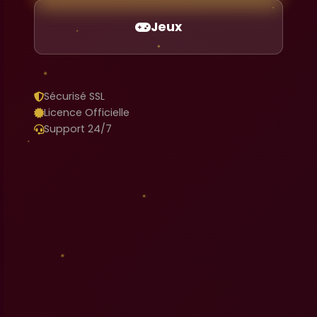
Jeux
Sécurisé SSL
Licence Officielle
Support 24/7