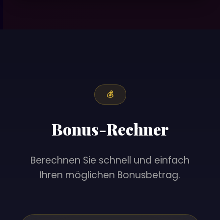
💰
Bonus-Rechner
Berechnen Sie schnell und einfach
Ihren möglichen Bonusbetrag.