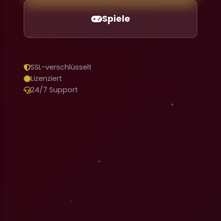
Spiele
SSL-verschlüsselt
Lizenziert
24/7 Support