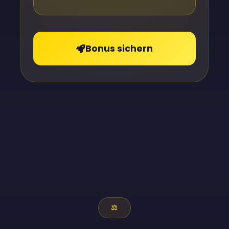
Bonus sichern
⚖️