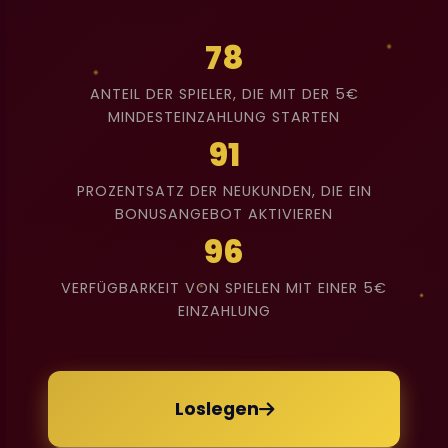
78
ANTEIL DER SPIELER, DIE MIT DER 5€
MINDESTEINZAHLUNG STARTEN
91
PROZENTSATZ DER NEUKUNDEN, DIE EIN
BONUSANGEBOT AKTIVIEREN
96
VERFÜGBARKEIT VON SPIELEN MIT EINER 5€
EINZAHLUNG
Loslegen