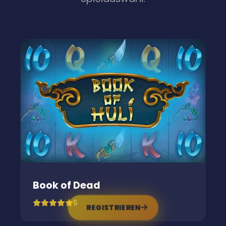
Book of Dead
5
REGISTRIEREN